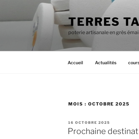
Aller
au
TERRES T
contenu
principal
poterie artisanale en grès émai
Accueil
Actualités
cour
MOIS :
OCTOBRE 2025
PUBLIÉ
16 OCTOBRE 2025
LE
Prochaine destinati