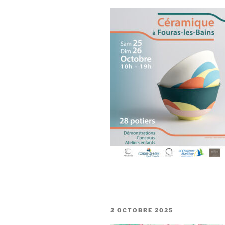
PUBLIÉ
2 OCTOBRE 2025
LE