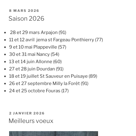
PUBLIÉ
8 MARS 2026
LE
Saison 2026
28 et 29 mars Arpajon (91)
11 et 12 avril jema st Fargeau Ponthierry (77)
9 et 10 mai Plappeville (57)
30 et 31 mai Nancy (54)
13 et 14 juin Allonne (60)
27 et 28 juin Dourdan (91)
18 et 19 juillet St Sauveur en Puisaye (89)
26 et 27 septembre Milly la Forêt (91)
24 et 25 octobre Fouras (17)
PUBLIÉ
2 JANVIER 2026
LE
Meilleurs voeux