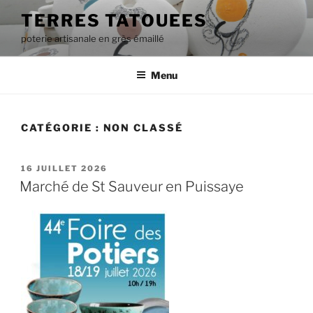
Aller
TERRES TATOUEES
au
poterie artisanale en grès émaillé
contenu
principal
Menu
CATÉGORIE :
NON CLASSÉ
PUBLIÉ
16 JUILLET 2026
LE
Marché de St Sauveur en Puissaye