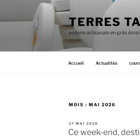
Aller
au
TERRES T
contenu
principal
poterie artisanale en grès émai
Accueil
Actualités
cour
MOIS :
MAI 2026
PUBLIÉ
27 MAI 2026
LE
Ce week-end, destin