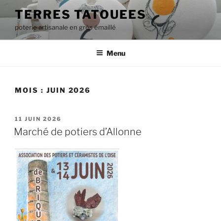
Aller
TERRES TATOUEES
au
poterie artisanale en grès émaillé
contenu
principal
Menu
MOIS :
JUIN 2026
PUBLIÉ
11 JUIN 2026
LE
Marché de potiers d’Allonne