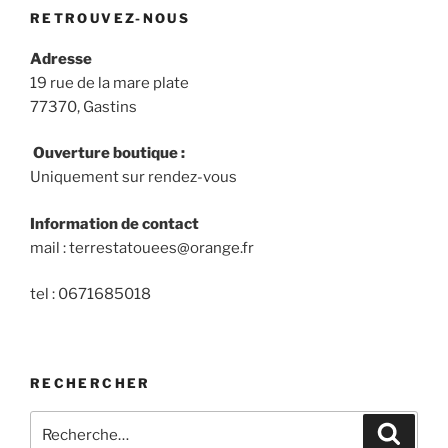
RETROUVEZ-NOUS
Adresse
19 rue de la mare plate
77370, Gastins
Ouverture boutique :
Uniquement sur rendez-vous
Information de contact
mail : terrestatouees@orange.fr
tel : 0671685018
RECHERCHER
Recherche
Recher
pour