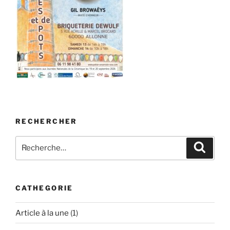
RECHERCHER
Recherche
Recher
pour
:
CATHEGORIE
Article à la une
(1)