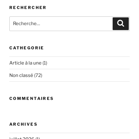
RECHERCHER
Recherche
Recher
pour
:
CATHEGORIE
Article à la une
(1)
Non classé
(72)
COMMENTAIRES
ARCHIVES