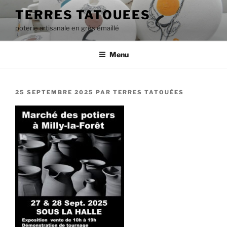
Aller
TERRES TATOUEES
au
poterie artisanale en grès émaillé
contenu
principal
Menu
PUBLIÉ
25 SEPTEMBRE 2025
PAR
TERRES TATOUÉES
LE