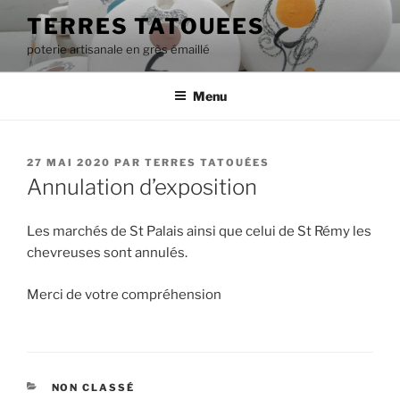
Aller
TERRES TATOUEES
au
poterie artisanale en grès émaillé
contenu
principal
Menu
PUBLIÉ
27 MAI 2020
PAR
TERRES TATOUÉES
LE
Annulation d’exposition
Les marchés de St Palais ainsi que celui de St Rémy les
chevreuses sont annulés.
Merci de votre compréhension
CATÉGORIES
NON CLASSÉ