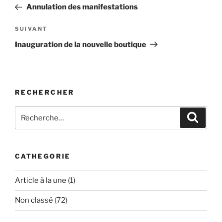
précédent
Annulation des manifestations
l’article
Article
SUIVANT
suivant
Inauguration de la nouvelle boutique
RECHERCHER
Recherche
Recher
pour
:
CATHEGORIE
Article à la une
(1)
Non classé
(72)