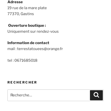
Adresse
19 rue de la mare plate
77370, Gastins
Ouverture boutique :
Uniquement sur rendez-vous
Information de contact
mail : terrestatouees@orange.fr
tel : 0671685018
RECHERCHER
Recherche
Recher
pour
: