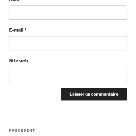
E-mail
*
Site web
Navigation
Article
PRÉCÉDENT
de