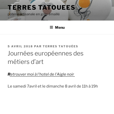
Aller
TERRES TATOUEES
au
poterie artisanale en grès émaillé
contenu
principal
Menu
PUBLIÉ
5 AVRIL 2018
PAR
TERRES TATOUÉES
LE
Journées européennes des
métiers d’art
R
etrouver moi à l'hotel de l'Aigle noir
Le samedi 7avril et le dimanche 8 avril de 11h à 19h