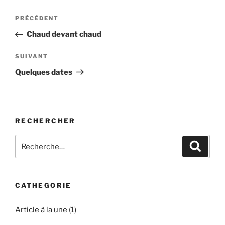
Navigation
Article
PRÉCÉDENT
de
précédent
Chaud devant chaud
l’article
Article
SUIVANT
suivant
Quelques dates
RECHERCHER
Recherche
Recher
pour
:
CATHEGORIE
Article à la une
(1)