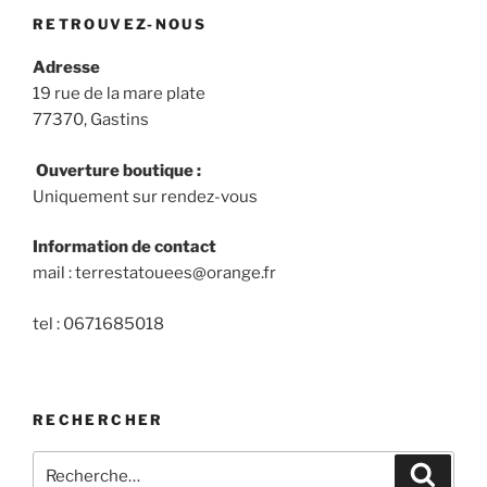
RETROUVEZ-NOUS
Adresse
19 rue de la mare plate
77370, Gastins
Ouverture boutique :
Uniquement sur rendez-vous
Information de contact
mail : terrestatouees@orange.fr
tel : 0671685018
RECHERCHER
Recherche
Recher