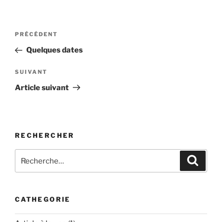
Navigation
Article
PRÉCÉDENT
de
précédent
Quelques dates
l’article
Article
SUIVANT
suivant
Article suivant
RECHERCHER
Recherche
Recher
pour
:
CATHEGORIE