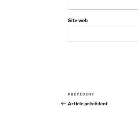
Site web
Navigation
Article
PRÉCÉDENT
de
précédent
Article précédent
l’article