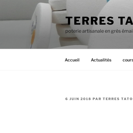
Aller
au
TERRES T
contenu
principal
poterie artisanale en grès émai
Accueil
Actualités
cour
PUBLIÉ
6 JUIN 2018
PAR
TERRES TAT
LE