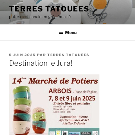
Aller
TERRES TATOUEES
au
poterie artisanale en grès émaillé
contenu
principal
Menu
PUBLIÉ
5 JUIN 2025
PAR
TERRES TATOUÉES
LE
Destination le Jura!