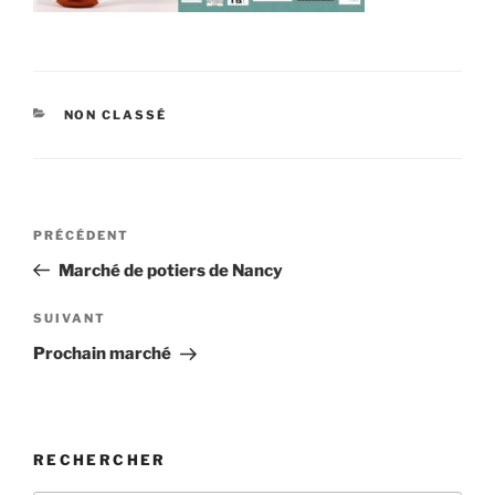
CATÉGORIES
NON CLASSÉ
Navigation
Article
PRÉCÉDENT
de
précédent
Marché de potiers de Nancy
l’article
Article
SUIVANT
suivant
Prochain marché
RECHERCHER