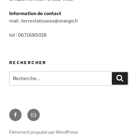
Information de contact
mail : terrestatouees@orange.fr
tel : 0671685018
RECHERCHER
Recherche
Recher
pour
:
Facebook
E-
mail
Fièrement propulsé par WordPress