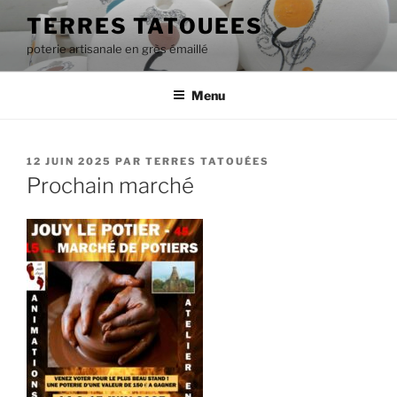
Aller
TERRES TATOUEES
au
poterie artisanale en grès émaillé
contenu
principal
Menu
PUBLIÉ
12 JUIN 2025
PAR
TERRES TATOUÉES
LE
Prochain marché