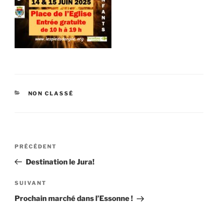
CATÉGORIES
NON CLASSÉ
Navigation
Article
PRÉCÉDENT
de
précédent
Destination le Jura!
l’article
Article
SUIVANT
suivant
Prochain marché dans l’Essonne !