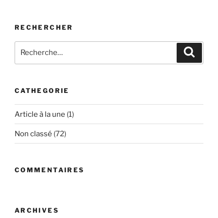
RECHERCHER
Recherche
Recher
pour
:
CATHEGORIE
Article à la une
(1)
Non classé
(72)
COMMENTAIRES
ARCHIVES