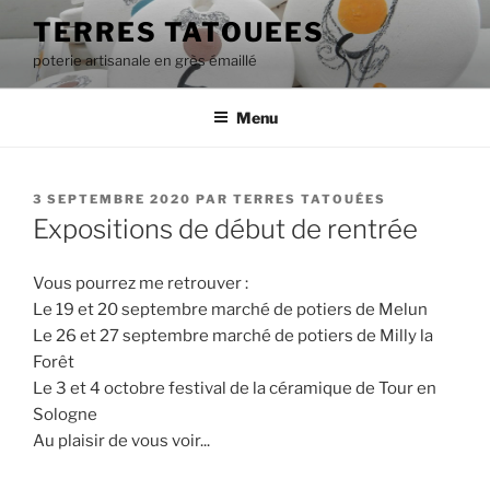
Aller
TERRES TATOUEES
au
poterie artisanale en grès émaillé
contenu
principal
Menu
PUBLIÉ
3 SEPTEMBRE 2020
PAR
TERRES TATOUÉES
LE
Expositions de début de rentrée
Vous pourrez me retrouver :
Le 19 et 20 septembre marché de potiers de Melun
Le 26 et 27 septembre marché de potiers de Milly la
Forêt
Le 3 et 4 octobre festival de la céramique de Tour en
Sologne
Au plaisir de vous voir...