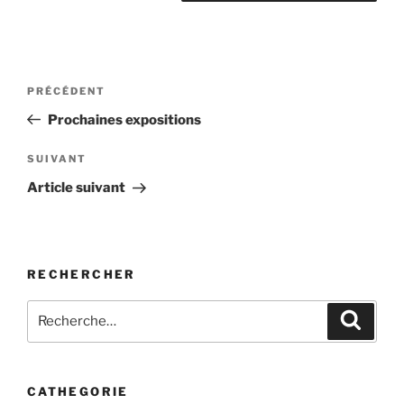
Navigation
Article
PRÉCÉDENT
de
précédent
Prochaines expositions
l’article
Article
SUIVANT
suivant
Article suivant
RECHERCHER
Recherche
Recher
pour
:
CATHEGORIE