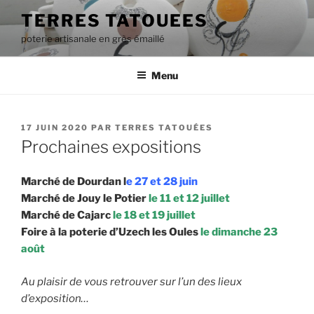
Aller
TERRES TATOUEES
au
poterie artisanale en grès émaillé
contenu
principal
Menu
PUBLIÉ
17 JUIN 2020
PAR
TERRES TATOUÉES
LE
Prochaines expositions
Marché de Dourdan
l
e 27 et 28 juin
Marché de Jouy le Potier
le 11 et 12 juillet
Marché de Cajarc
le 18 et 19 juillet
Foire à la poterie d’Uzech les Oules
le dimanche 23
août
Au plaisir de vous retrouver sur l’un des lieux
d’exposition…