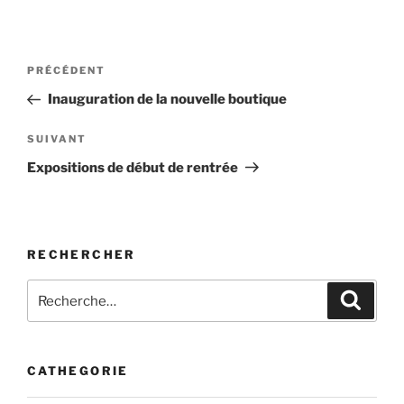
Navigation
Article
PRÉCÉDENT
de
précédent
Inauguration de la nouvelle boutique
l’article
Article
SUIVANT
suivant
Expositions de début de rentrée
RECHERCHER
Recherche
Recher
pour
:
CATHEGORIE